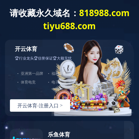
爱体育
您好，欢迎光临爱体育-中国一站式服务平台 官网！
网站爱体育
关于中大
产品展示