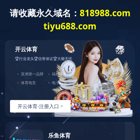
爱体育
您好，欢迎光临爱体育-中国一站式服务平台 官网！
网站爱体育
关于中大
产品展示