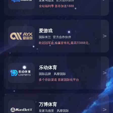
2013的8月份中国工程院院长、院士、中共中央委员周济亲切接
公司在木屋制造领域的突破给予了好评，并且对公司提出了更高的
上一篇：
木结构制造视频
下一篇：
省长孙尧同志亲切接见中大木工总经理
关于中大
新闻资讯
About
News
公司简介
公司动态
爱体育
行业动态