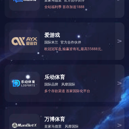
上一篇：
梁柱式木结构博物馆
下一篇：
轻型木结构
关于中大
新闻资讯
About
News
公司简介
公司动态