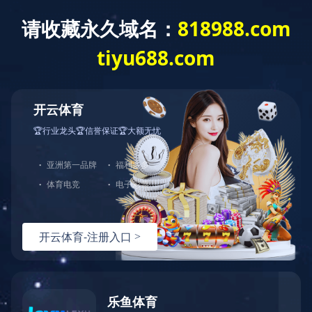
爱体育
您好，欢迎光临爱体育-中国一站式服务平台 官网！
网站爱体育
关于中大
产品展示