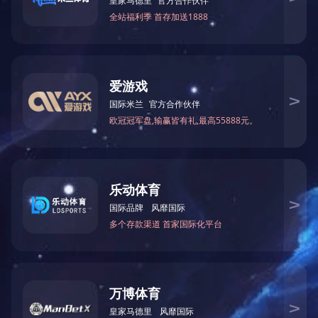
无限长指接生产线
MSK-4竹
MFX200双轴木屋卧式铣槽机
MJ-J20