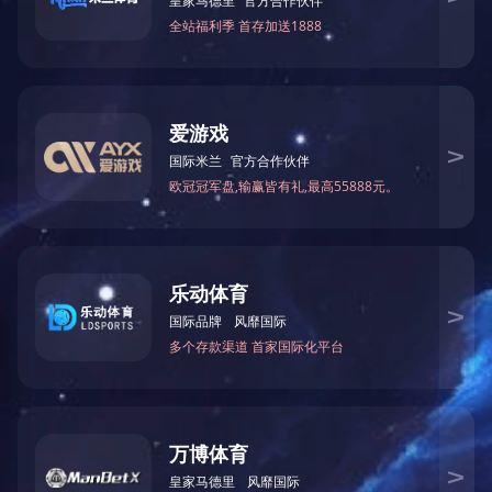
爱体育
上一篇：已经是第一篇了