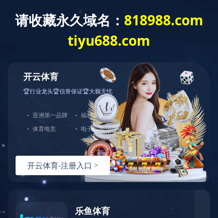
爱体育
您好，欢迎光临爱体育-中国一站式服务平台 官网！
网站爱体育
关于中大
产品展示