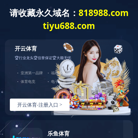
爱体育
您好，欢迎光临爱体育-中国一站式服务平台 官网！
网站爱体育
关于中大
产品展示