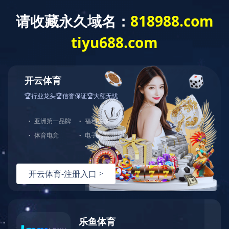
爱体育
您好，欢迎光临爱体育-中国一站式服务平台 官网！
网站爱体育
关于中大
产品展示