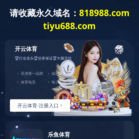
爱体育
您好，欢迎光临爱体育-中国一站式服务平台 官网！
网站爱体育
关于中大
产品展示