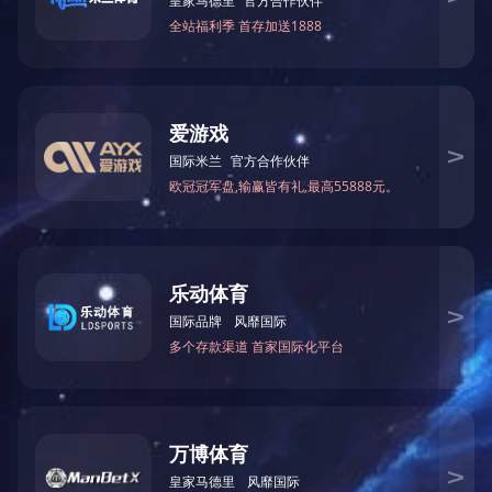
最大加工直径：50mm
电机总功率:1.5KW
机床尺寸（长、宽、高）：1.5M×0.8M×1.3M
上一篇：
升降平台
下一篇：
双带圆棒砂光机
关于中大
新闻资讯
About
News