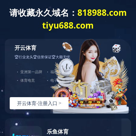
爱体育
您好，欢迎光临爱体育-中国一站式服务平台 官网！
网站爱体育
关于中大
产品展示