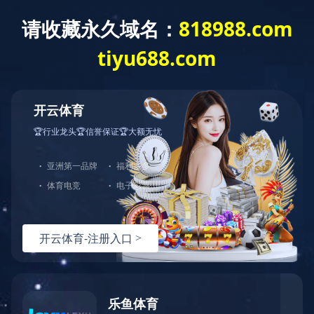
爱体育
您好，欢迎光临爱体育-中国一站式服务平台 官网！
网站爱体育
关于中大
产品展示