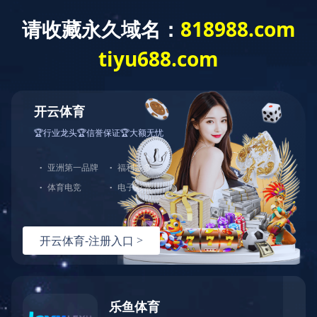
爱体育
您好，欢迎光临爱体育-中国一站式服务平台 官网！
网站爱体育
关于中大
产品展示