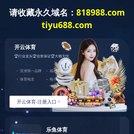
爱体育
您好，欢迎光临爱体育-中国一站式服务平台 官网！
网站爱体育
关于中大
产品展示