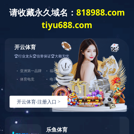
爱体育
您好，欢迎光临爱体育-中国一站式服务平台 官网！
网站爱体育
关于中大
产品展示