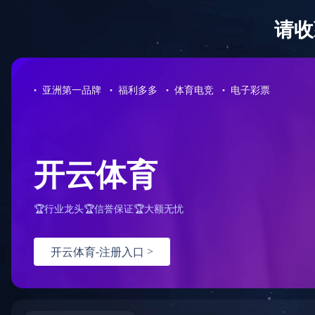
爱体育
您好，欢迎光临爱体育-中国一站式服务平台 官网！
网站爱体育
关于中大
产品