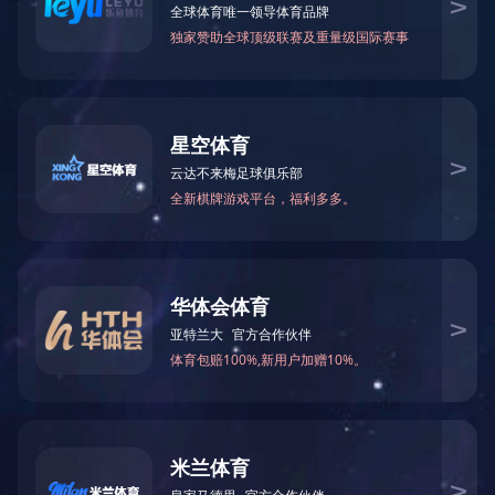
产品中心
黑龙江木屋设备类
黑龙江门窗设备
黑龙江干燥机系列设备
黑龙江集成材生