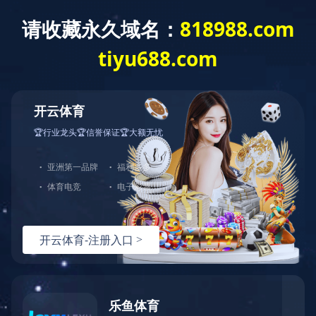
爱体育
您好，欢迎光临爱体育-中国一站式服务平台 官网！
网站爱体育
关于中大
产品展示