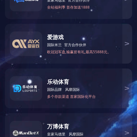
MSGR-RP1300 重型宽带砂光机
指
MJ153自动进料木工圆锯机
MB204