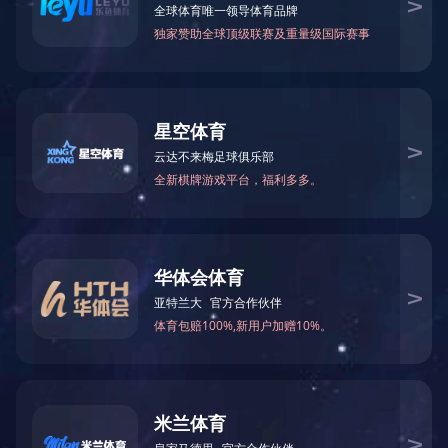
产品中心
木屋设备类
门窗设备
干燥机系列设备
集成材生产