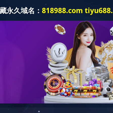
展示
案例中心
资质荣誉
爱