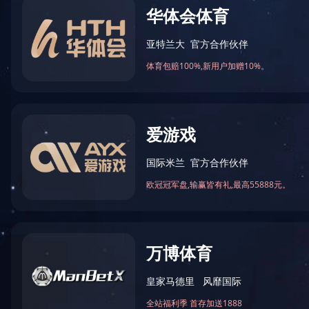
木屋设备类
门窗设备
干燥机系列设备
集