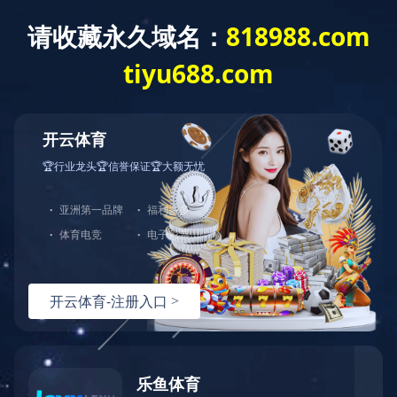
爱体育
您好，欢迎光临爱体育-中国一站式服务平台 官网！
网站爱体育
关于中大
产品展示